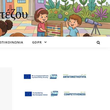
τέζου
ΕΠΙΚΟΙΝΩΝΙΑ
GDPR
Άνοιγμα