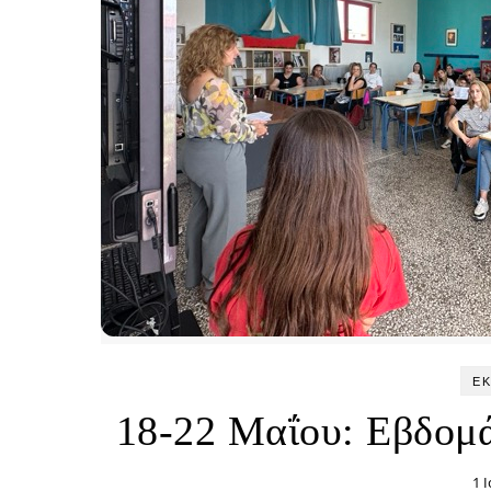
Ε
18-22 Μαΐου: Εβδομά
1 