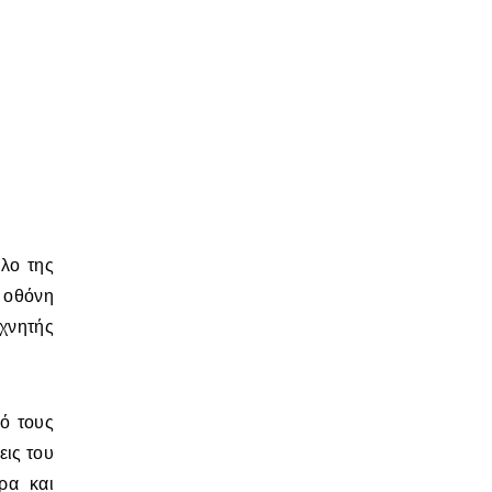
λο της
ν οθόνη
εχνητής
πό τους
εις του
ρα και