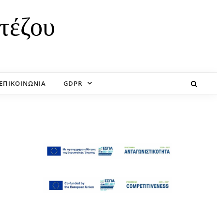
τέζου
ΕΠΙΚΟΙΝΩΝΙΑ
GDPR
Άνοιγμα