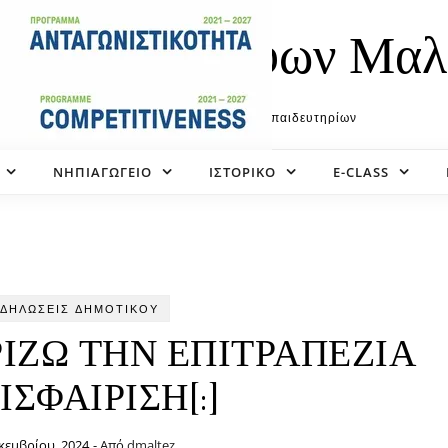
ιδευτήρια Αφων Μαλ
Η επίσημη ιστοσελίδα των εκπαιδευτηρίων
ΝΗΠΙΑΓΩΓΕΙΟ
ΙΣΤΟΡΙΚΌ
E-CLASS
ΔΗΛΏΣΕΙΣ ΔΗΜΟΤΙΚΟΎ
ΓΝΩΡΙΖΩ ΤΗΝ ΕΠΙΤΡΑΠΕΖΙΑ
ΙΣΦΑΙΡΙΣΗ[:]
κεμβρίου, 2024
- Από
dmaltez